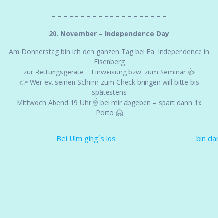
– – – – – – – – – – – – – – – – – – – – – – – – – – – – – – – – – –
– – – – – – – – – – – – – – – – – – – –
20. November – Independence Day
Am Donnerstag bin ich den ganzen Tag bei Fa. Independence in
Eisenberg
zur Rettungsgeräte – Einweisung bzw. zum Seminar 👍
👉 Wer ev. seinen Schirm zum Check bringen will bitte bis
spätestens
Mittwoch Abend 19 Uhr ☝ bei mir abgeben – spart dann 1x
Porto 🤗
Bei Ulm ging´s los
bin da