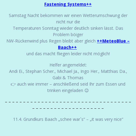
Fastening Systems++
Samstag Nacht bekommen wir einen Wetterumschwung der
nicht nur die
Temperaturen Sonntag wieder deutlich sinken lässt. Das
Problem böiger
NW-Rückenwind plus Regen bleibt aber gleich
++MeteoBlue –
Baach++
und das macht fliegen leider nicht möglich!
Helfer angemeldet:
Andi Ei., Stephan Scher., Michael Ja., Ingo Her., Matthias Da.,
Gabi & Thomas
👉 auch wie immer – anschließend seid Ihr zum Essen und
trinken eingeladen 😉
– – – – – – – – – – – – – – – – – – – – – – – – – – – – – – – – – – –
– – – – – – – – – – – – – – – – – – – –
11.4. Grundkurs Baach „schee war´s“ – „it was very nice“