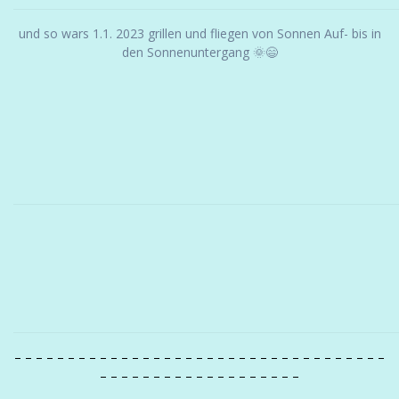
und so wars 1.1. 2023 grillen und fliegen von Sonnen Auf- bis in
den Sonnenuntergang 🌞😄
– – – – – – – – – – – – – – – – – – – – – – – – – – – – – – – – – – –
– – – – – – – – – – – – – – – – – – –