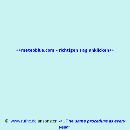
++meteoblue.com – richtigen Tag anklicken++
©
www.ruthe.de
ansonsten ->
„The
same procedure as every
year
!“