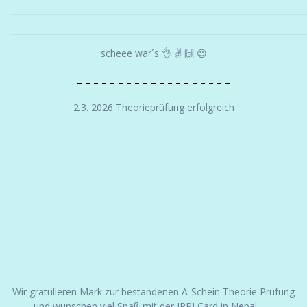
scheee war´s 👌 ✌️ 🙌 😉
– – – – – – – – – – – – – – – – – – – – – – – – – – – – – – – – – – –
– – – – – – – – – – – – – – – – – – –
2.3. 2026 Theorieprüfung erfolgreich
Wir gratulieren Mark zur bestandenen A-Schein Theorie Prüfung
und wünschen viel Spaß mit der IPPI Card in Nepal . . .