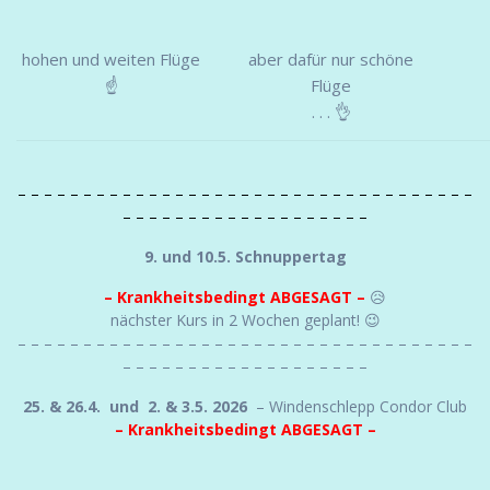
hohen und weiten Flüge
aber dafür nur schöne
☝
Flüge
. . . 👌
– – – – – – – – – – – – – – – – – – – – – – – – – – – – – – – – – – –
– – – – – – – – – – – – – – – – – – –
9. und 10.5. Schnuppertag
– Krankheitsbedingt ABGESAGT –
😥
nächster Kurs in 2 Wochen geplant! 😉
– – – – – – – – – – – – – – – – – – – – – – – – – – – – – – – – – – –
– – – – – – – – – – – – – – – – – – –
25. & 26.4. und 2. & 3.5. 2026
– Windenschlepp Condor Club
– Krankheitsbedingt ABGESAGT –