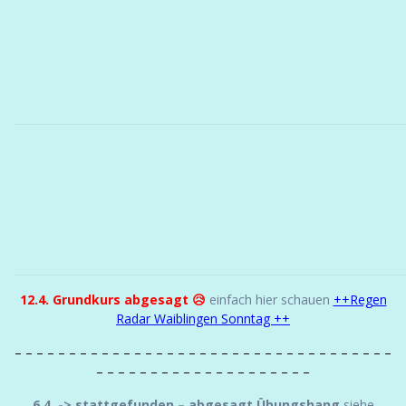
12.4. Grundkurs abgesagt 😥
einfach hier schauen
++Regen
Radar Waiblingen Sonntag ++
– – – – – – – – – – – – – – – – – – – – – – – – – – – – – – – – – – –
– – – – – – – – – – – – – – – – – – – –
6.4. -> stattgefunden – abgesagt Übungshang
siehe