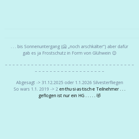
. . . bis Sonnenuntergang (🥶 „noch arschkälter“) aber dafür
gab es ja Frostschutz in Form von Glühwein 😉
– – – – – – – – – – – – – – – – – – – – – – – – – – – – – – – – – – –
– – – – – – – – – – – – – – – – – – –
Abgesagt -> 31.12.2025 oder 1.1.2026 Silvesterfliegen
So wars 1.1. 2019 -> 2
en·thu·si·as·tisch·e Teilnehmer . . .
geflogen ist nur ein HG
. . . . . 🤣