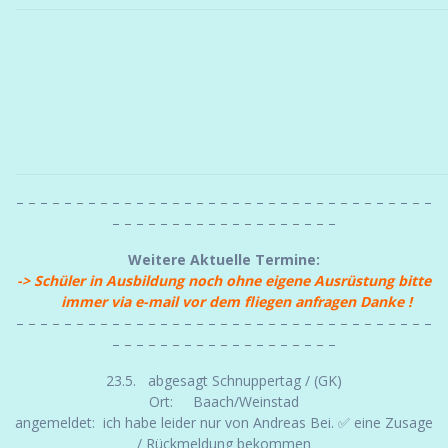
– – – – – – – – – – – – – – – – – – – – – – – – – – – – – – – – – – –
– – – – – – – – – – – – – – – – – – –
Weitere Aktuelle Termine:
-> Schüler in Ausbildung noch ohne eigene Ausrüstung bitte
immer via e-mail vor dem fliegen anfragen Danke !
– – – – – – – – – – – – – – – – – – – – – – – – – – – – – – – – – – –
– – – – – – – – – – – – – – – – – – –
23.5. abgesagt Schnuppertag / (GK)
Ort: Baach/Weinstad
angemeldet: ich habe leider nur von Andreas Bei. ✅ eine Zusage
/ Rückmeldung bekommen