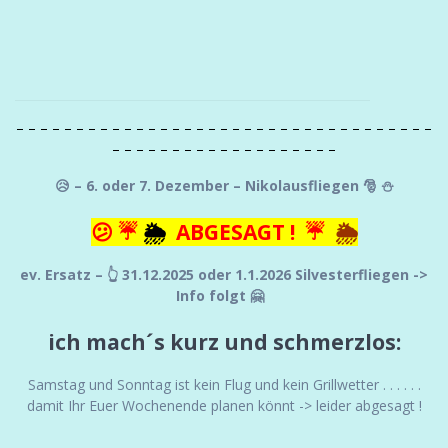
– – – – – – – – – – – – – – – – – – – – – – – – – – – – – – – – – – –
– – – – – – – – – – – – – – – – – – –
😥 – 6. oder 7. Dezember – Nikolausfliegen 🎅 ⛄
😕 ☔
🌦
ABGESAGT !
☔
🌦
ev. Ersatz – 👆 31.12.2025 oder 1.1.2026 Silvesterfliegen ->
Info folgt 🤗
ich mach´s kurz und schmerzlos:
Samstag und Sonntag ist kein Flug und kein Grillwetter . . . . . .
damit Ihr Euer Wochenende planen könnt -> leider abgesagt !