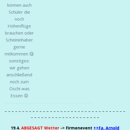
können auch
Schüler die
noch
Höhenflüge
brauchen oder
Scheininhaber
gerne
mitkommen 😋
sonstiges:
wir gehen
anschließend
noch zum
Öschi was
Essen 😝
– – – – – – – – – – – – – – – – – – – – – – – – – – – – – – – – – – –
– – – – – – – – – – – – – – – – – – – –
19.4.
ABGESAGT
Wetter
-> Firmenevent
++Fa. Arnold