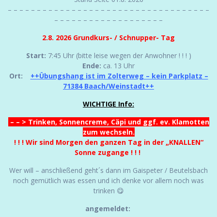
– – – – – – – – – – – – – – – – – – – – – – – – – – – – – – – – – – –
– – – – – – – – – – – – – – – – – – –
2.8. 2026 Grundkurs- / Schnupper- Tag
Start:
7:45 Uhr (bitte leise wegen der Anwohner ! ! ! )
Ende:
ca. 13 Uhr
Ort:
++Übungshang ist im Zolterweg – kein Parkplatz –
71384 Baach/Weinstadt++
WICHTIGE Info:
– – > Trinken, Sonnencreme, Cäpi und ggf. ev. Klamotten
zum wechseln.
! ! ! Wir sind Morgen den ganzen Tag in der „KNALLEN“
Sonne zugange ! ! !
Wer will – anschließend geht´s dann im Gaispeter / Beutelsbach
noch gemütlich was essen und ich denke vor allem noch was
trinken 😋
angemeldet: