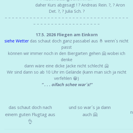
daher Kurs abgesagt ! ? Andreas Rein. ?, ? Aron
Det. ?, ? Julia Sch. ?
– – – – – – – – – – – – – – – – – – – – – – – – – – – – – – – – – – –
– – – – – – – – – – – – – – – – – – –
17.5. 2026 Fliegen am Einkorn
siehe Wetter
das schaut doch ganz passabel aus 🤞 wenn´s nicht
passt
können wir immer noch in den Biergarten gehen 🤗 wobei ich
denke
dann wäre eine dicke Jacke nicht schlecht 🥶
Wir sind dann so ab 10 Uhr im Gelände (kann man sich ja nicht
verfehlen 😁)
“ . . . oifach schee war´s!“
das schaut doch nach
und so war´s ja dann
n
einem guten Flugtag aus
auch 🤗
👌