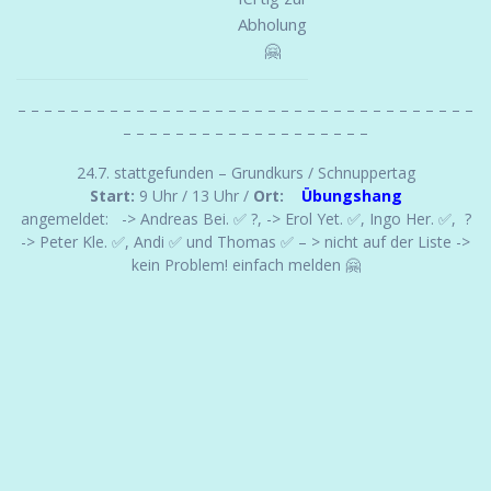
Abholung
🤗
– – – – – – – – – – – – – – – – – – – – – – – – – – – – – – – – – – –
– – – – – – – – – – – – – – – – – – –
24.7. stattgefunden – Grundkurs / Schnuppertag
Start:
9 Uhr / 13 Uhr /
Ort:
Übungshang
angemeldet: -> Andreas Bei. ✅ ?, -> Erol Yet. ✅, Ingo Her. ✅, ?
-> Peter Kle. ✅, Andi ✅ und Thomas ✅ – > nicht auf der Liste ->
kein Problem! einfach melden 🤗