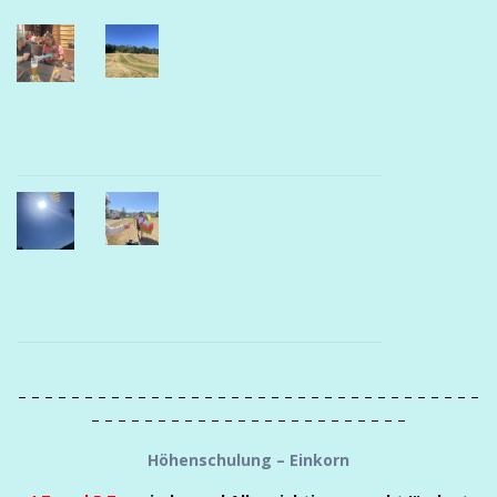
– – – – –
– – – – – – – – – – – – – – – – – – – – – – – – – – – – – –
– – – – – – – – – – – – – – – – – – – – – – – –
Höhenschulung – Einkorn